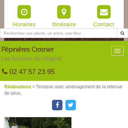
Horaires
Itinéraire
Contact
Pépinières
Crosnier
Toggl
navig
Les Artisans du Végétal
02 47 57 23 95
Réalisations
> Terrasse avec aménagement de la retenue
de talus,