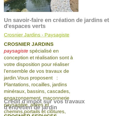
Un savoir-faire en création de jardins et
d'espaces verts
Crosnier Jardins - Paysagiste
CROSNIER JARDINS
paysagiste
spécialisé en
conception et réalisation sont à
votre disposition pour réaliser
l’ensemble de vos travaux de
jardin.Vous proposent :
Plantations, rocailles, jardins
minéraux, bassins, cascades,
engazonnement, maçonnerie
Crédit d'impôt sur vos travaux
paysagère, allées et
d'entretien de jardin
chemins,portails et clôtures,