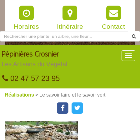
Horaires
Itinéraire
Contact
Pépinières
Crosnier
Toggl
navig
Les Artisans du Végétal
02 47 57 23 95
Réalisations
> Le savoir faire et le savoir vert