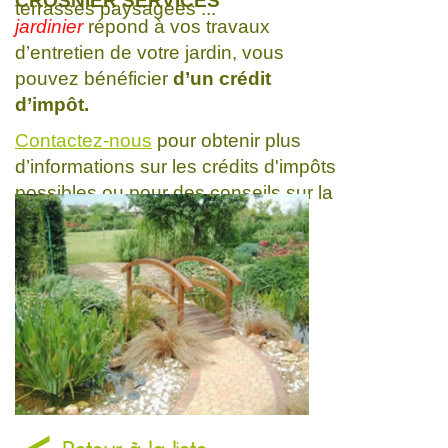
CROSNIER SERVICES
terrasses paysagées ...
jardinier
répond à vos travaux
d’entretien de votre jardin, vous
pouvez bénéficier
d’un crédit
d’impôt.
Contactez-nous
pour obtenir plus
d’informations sur les crédits d'impôts
possibles ou pour des conseils sur la
plantation et l'entretien de vos
végétaux et de votre jardin.