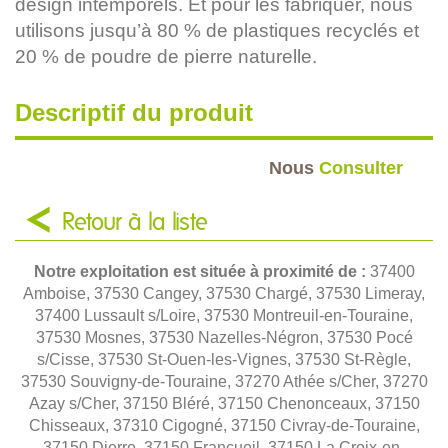
design intemporels. Et pour les fabriquer, nous
utilisons jusqu’à 80 % de plastiques recyclés et
20 % de poudre de pierre naturelle.
Descriptif du produit
Nous
Consulter
Retour à la liste
Notre exploitation est située à proximité de :
37400
Amboise, 37530 Cangey, 37530 Chargé, 37530 Limeray,
37400 Lussault s/Loire, 37530 Montreuil-en-Touraine,
37530 Mosnes, 37530 Nazelles-Négron, 37530 Pocé
s/Cisse, 37530 St-Ouen-les-Vignes, 37530 St-Règle,
37530 Souvigny-de-Touraine, 37270 Athée s/Cher, 37270
Azay s/Cher, 37150 Bléré, 37150 Chenonceaux, 37150
Chisseaux, 37310 Cigogné, 37150 Civray-de-Touraine,
37150 Dierre, 37150 Francueil, 37150 La Croix-en-