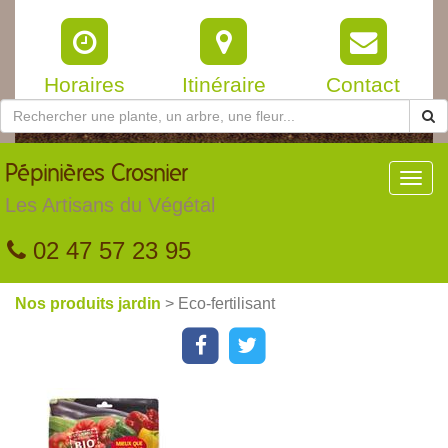
Horaires
Itinéraire
Contact
Pépinières
Crosnier
Toggl
navig
Les Artisans du Végétal
02 47 57 23 95
Nos produits jardin
> Eco-fertilisant