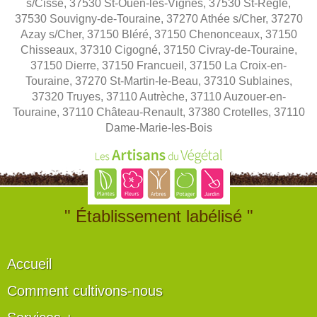
s/Cisse, 37530 St-Ouen-les-Vignes, 37530 St-Règle,
37530 Souvigny-de-Touraine, 37270 Athée s/Cher, 37270
Azay s/Cher, 37150 Bléré, 37150 Chenonceaux, 37150
Chisseaux, 37310 Cigogné, 37150 Civray-de-Touraine,
37150 Dierre, 37150 Francueil, 37150 La Croix-en-
Touraine, 37270 St-Martin-le-Beau, 37310 Sublaines,
37320 Truyes, 37110 Autrèche, 37110 Auzouer-en-
Touraine, 37110 Château-Renault, 37380 Crotelles, 37110
Dame-Marie-les-Bois
" Établissement labélisé "
Accueil
Comment cultivons-nous