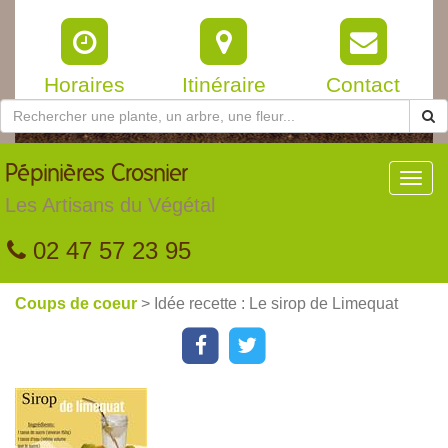
Horaires
Itinéraire
Contact
Pépinières
Crosnier
Toggl
navig
Les Artisans du Végétal
02 47 57 23 95
Coups de coeur
> Idée recette : Le sirop de Limequat