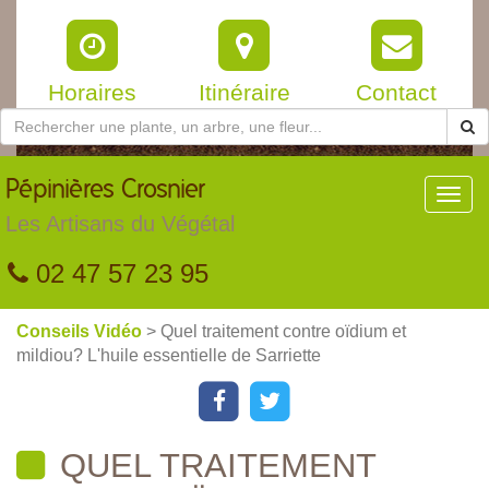
Horaires
Itinéraire
Contact
Pépinières
Crosnier
Toggl
navig
Les Artisans du Végétal
02 47 57 23 95
Conseils Vidéo
> Quel traitement contre oïdium et
mildiou? L'huile essentielle de Sarriette
QUEL TRAITEMENT