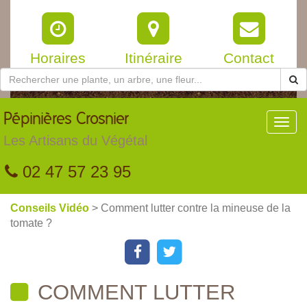
Horaires
Itinéraire
Contact
Pépinières
Crosnier
Toggl
navig
Les Artisans du Végétal
02 47 57 23 95
Conseils Vidéo
> Comment lutter contre la mineuse de la
tomate ?
COMMENT LUTTER