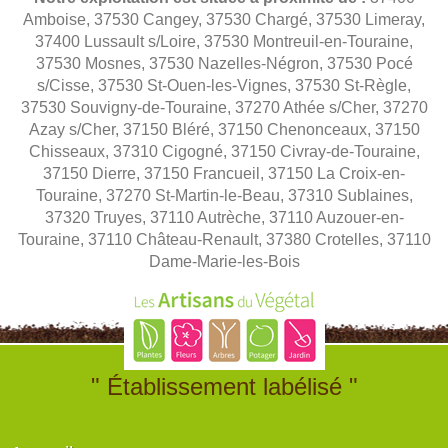
Amboise, 37530 Cangey, 37530 Chargé, 37530 Limeray,
37400 Lussault s/Loire, 37530 Montreuil-en-Touraine,
37530 Mosnes, 37530 Nazelles-Négron, 37530 Pocé
s/Cisse, 37530 St-Ouen-les-Vignes, 37530 St-Règle,
37530 Souvigny-de-Touraine, 37270 Athée s/Cher, 37270
Azay s/Cher, 37150 Bléré, 37150 Chenonceaux, 37150
Chisseaux, 37310 Cigogné, 37150 Civray-de-Touraine,
37150 Dierre, 37150 Francueil, 37150 La Croix-en-
Touraine, 37270 St-Martin-le-Beau, 37310 Sublaines,
37320 Truyes, 37110 Autrèche, 37110 Auzouer-en-
Touraine, 37110 Château-Renault, 37380 Crotelles, 37110
Dame-Marie-les-Bois
" Établissement labélisé "