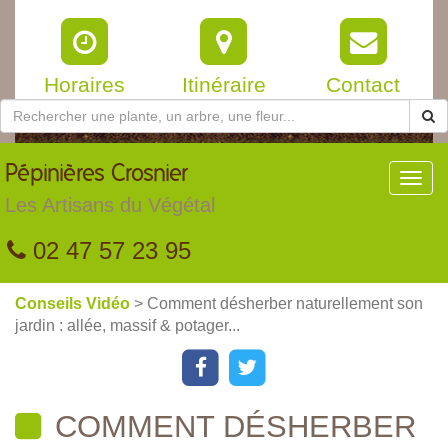
Horaires
Itinéraire
Contact
Pépinières
Crosnier
Toggl
navig
Les Artisans du Végétal
02 47 57 23 95
Conseils Vidéo
> Comment désherber naturellement son
jardin : allée, massif & potager...
COMMENT DÉSHERBER