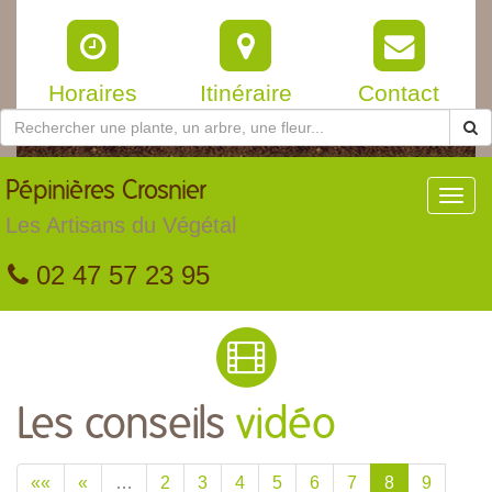
Horaires
Itinéraire
Contact
Pépinières
Crosnier
Toggl
navig
Les Artisans du Végétal
02 47 57 23 95
Les conseils
vidéo
««
«
…
2
3
4
5
6
7
8
9