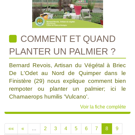
COMMENT ET QUAND
PLANTER UN PALMIER ?
Bernard Revois, Artisan du Végétal à Briec
De L'Odet au Nord de Quimper dans le
Finistère (29) nous explique comment bien
rempoter ou planter un palmier; ici le
Chamaerops humilis 'Vulcano'.
Voir la fiche complète
««
«
…
2
3
4
5
6
7
8
9