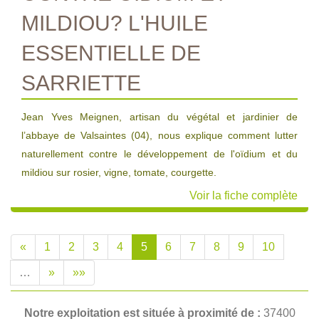
MILDIOU? L'HUILE
ESSENTIELLE DE
SARRIETTE
Jean Yves Meignen, artisan du végétal et jardinier de
l’abbaye de Valsaintes (04), nous explique comment lutter
naturellement contre le développement de l'oïdium et du
mildiou sur rosier, vigne, tomate, courgette.
Voir la fiche complète
«
1
2
3
4
5
6
7
8
9
10
…
»
»»
Notre exploitation est située à proximité de :
37400